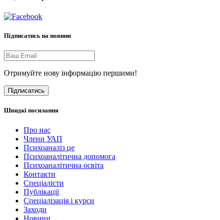
Підписатись на новини
Отримуйте нову інформацію першими!
Підписатись
Швидкі посилання
Про нас
Члени УАП
Психоаналіз це
Психоаналітична допомога
Психоаналітична освіта
Контакти
Спеціалісти
Публікації
Cпеціалізація і курси
Заходи
Новини