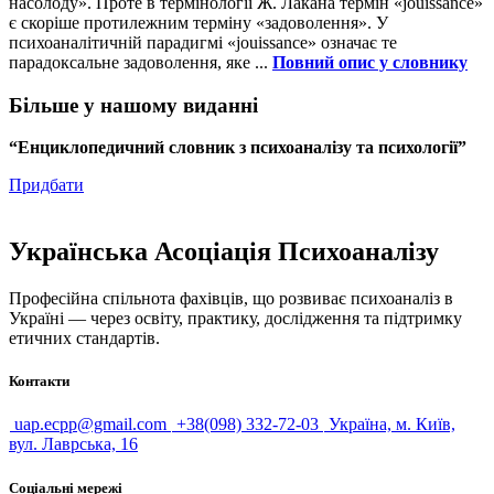
насолоду». Проте в термінології Ж. Лакана термін «jouissance»
є скоріше протилежним терміну «задоволення». У
психоаналітичній парадигмі «jouissance» означає те
парадоксальне задоволення, яке ...
Повний опис у словнику
Більше у нашому виданні
“Енциклопедичний словник з психоаналізу та психології”
Придбати
Українська Асоціація Психоаналізу
Професійна спільнота фахівців, що розвиває психоаналіз в
Україні — через освіту, практику, дослідження та підтримку
етичних стандартів.
Контакти
uap.ecpp@gmail.com
+38(098) 332-72-03
Україна, м. Київ,
вул. Лаврська, 16
Соціальні мережі