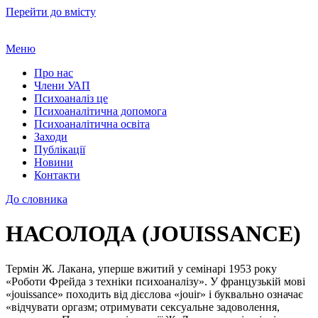
Перейти до вмісту
Меню
Про нас
Члени УАП
Психоаналіз це
Психоаналітична допомога
Психоаналітична освіта
Заходи
Публікації
Новини
Контакти
До словника
НАСОЛОДА (JOUISSANCE)
Термін Ж. Лакана, уперше вжитий у семінарі 1953 року
«Роботи Фрейда з техніки психоаналізу». У французькій мові
«jouissance» походить від дієслова «jouir» і буквально означає
«відчувати оргазм; отримувати сексуальне задоволення,