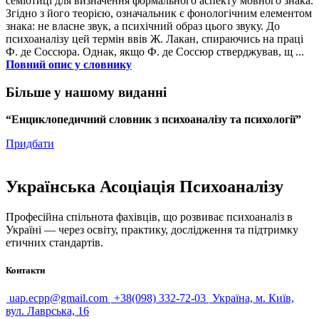
семіотиці для визначення формального аспекту мовного знака.
Згідно з його теорією, означальник є фонологічним елементом
знака: не власне звук, а психічний образ цього звуку. До
психоаналізу цей термін ввів Ж. Лакан, спираючись на праці
Ф. де Соссюра. Однак, якщо Ф. де Соссюр стверджував, щ ...
Повний опис у словнику
Більше у нашому виданні
“Енциклопедичний словник з психоаналізу та психології”
Придбати
Українська Асоціація Психоаналізу
Професійна спільнота фахівців, що розвиває психоаналіз в
Україні — через освіту, практику, дослідження та підтримку
етичних стандартів.
Контакти
uap.ecpp@gmail.com
+38(098) 332-72-03
Україна, м. Київ,
вул. Лаврська, 16