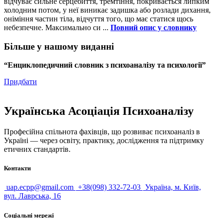
відчуває сильне серцебиття, тремтіння, покривається липким
холодним потом, у неї виникає задишка або розлади дихання,
оніміння частин тіла, відчуття того, що має статися щось
небезпечне. Максимально си ...
Повний опис у словнику
Більше у нашому виданні
“Енциклопедичний словник з психоаналізу та психології”
Придбати
Українська Асоціація Психоаналізу
Професійна спільнота фахівців, що розвиває психоаналіз в
Україні — через освіту, практику, дослідження та підтримку
етичних стандартів.
Контакти
uap.ecpp@gmail.com
+38(098) 332-72-03
Україна, м. Київ,
вул. Лаврська, 16
Соціальні мережі