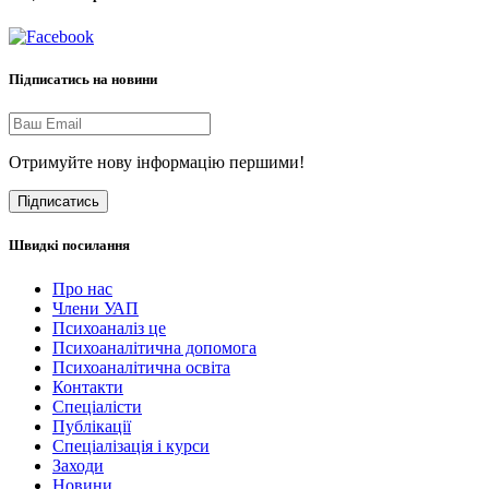
Підписатись на новини
Отримуйте нову інформацію першими!
Підписатись
Швидкі посилання
Про нас
Члени УАП
Психоаналіз це
Психоаналітична допомога
Психоаналітична освіта
Контакти
Спеціалісти
Публікації
Cпеціалізація і курси
Заходи
Новини