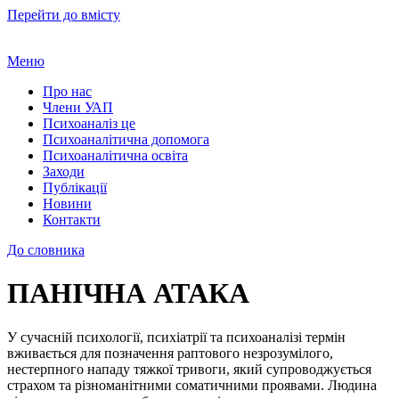
Перейти до вмісту
Меню
Про нас
Члени УАП
Психоаналіз це
Психоаналітична допомога
Психоаналітична освіта
Заходи
Публікації
Новини
Контакти
До словника
ПАНІЧНА АТАКА
У сучасній психології, психіатрії та психоаналізі термін
вживається для позначення раптового незрозумілого,
нестерпного нападу тяжкої тривоги, який супроводжується
страхом та різноманітними соматичними проявами. Людина