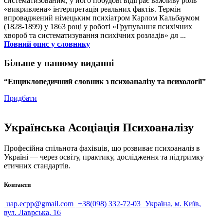
систематизованим, у його побудові відіграє важливу роль
«викривлена» інтерпретація реальних фактів. Термін
впроваджений німецьким психіатром Карлом Кальбаумом
(1828-1899) у 1863 році у роботі «Групування психічних
хвороб та систематизування психічних розладів» дл ...
Повний опис у словнику
Більше у нашому виданні
“Енциклопедичний словник з психоаналізу та психології”
Придбати
Українська Асоціація Психоаналізу
Професійна спільнота фахівців, що розвиває психоаналіз в
Україні — через освіту, практику, дослідження та підтримку
етичних стандартів.
Контакти
uap.ecpp@gmail.com
+38(098) 332-72-03
Україна, м. Київ,
вул. Лаврська, 16