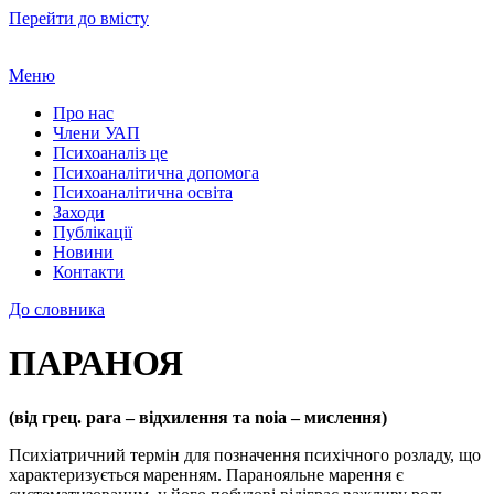
Перейти до вмісту
Меню
Про нас
Члени УАП
Психоаналіз це
Психоаналітична допомога
Психоаналітична освіта
Заходи
Публікації
Новини
Контакти
До словника
ПАРАНОЯ
(від грец. para – відхилення та noia – мислення)
Психіатричний термін для позначення психічного розладу, що
характеризується маренням. Паранояльне марення є