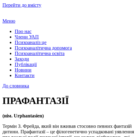
Перейти до вмісту
Меню
Про нас
Члени УАП
Психоаналіз це
Психоаналітична допомога
Психоаналітична освіта
Заходи
Публікації
Новини
Контакти
До словника
ПРАФАНТАЗІЇ
(нім. Urphantasien)
Термін З. Фрейда, який він вживав стосовно певних фантазій
дитини. Прафантазії – це філогенетично успадковані уявлення