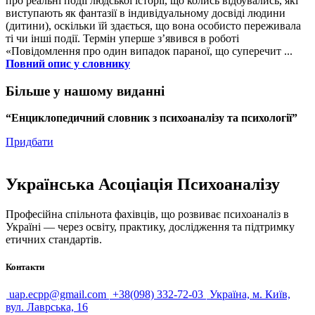
про реальні події людської історії, що колись відбувались, які
виступають як фантазії в індивідуальному досвіді людини
(дитини), оскільки їй здається, що вона особисто переживала
ті чи інші події. Термін уперше з’явився в роботі
«Повідомлення про один випадок параної, що суперечит ...
Повний опис у словнику
Більше у нашому виданні
“Енциклопедичний словник з психоаналізу та психології”
Придбати
Українська Асоціація Психоаналізу
Професійна спільнота фахівців, що розвиває психоаналіз в
Україні — через освіту, практику, дослідження та підтримку
етичних стандартів.
Контакти
uap.ecpp@gmail.com
+38(098) 332-72-03
Україна, м. Київ,
вул. Лаврська, 16