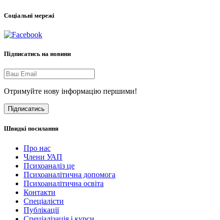
Соціальні мережі
Підписатись на новини
Отримуйте нову інформацію першими!
Підписатись
Швидкі посилання
Про нас
Члени УАП
Психоаналіз це
Психоаналітична допомога
Психоаналітична освіта
Контакти
Спеціалісти
Публікації
Cпеціалізація і курси