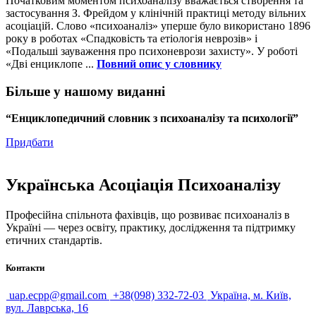
Початковим моментом психоаналізу вважається створення та
застосування З. Фрейдом у клінічній практиці методу вільних
асоціацій. Слово «психоаналіз» уперше було використано 1896
року в роботах «Спадковість та етіологія неврозів» і
«Подальші зауваження про психоневрози захисту». У роботі
«Дві енциклопе ...
Повний опис у словнику
Більше у нашому виданні
“Енциклопедичний словник з психоаналізу та психології”
Придбати
Українська Асоціація Психоаналізу
Професійна спільнота фахівців, що розвиває психоаналіз в
Україні — через освіту, практику, дослідження та підтримку
етичних стандартів.
Контакти
uap.ecpp@gmail.com
+38(098) 332-72-03
Україна, м. Київ,
вул. Лаврська, 16