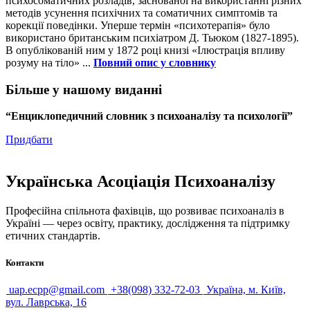
психосоматичних розладів, заснованої на використанні різних
методів усунення психічних та соматичних симптомів та
корекції поведінки. Уперше термін «психотерапія» було
використано британським психіатром Д. Тьюком (1827-1895).
В опублікованій ним у 1872 році книзі «Ілюстрація впливу
розуму на тіло» ...
Повний опис у словнику
Більше у нашому виданні
“Енциклопедичний словник з психоаналізу та психології”
Придбати
Українська Асоціація Психоаналізу
Професійна спільнота фахівців, що розвиває психоаналіз в
Україні — через освіту, практику, дослідження та підтримку
етичних стандартів.
Контакти
uap.ecpp@gmail.com
+38(098) 332-72-03
Україна, м. Київ,
вул. Лаврська, 16