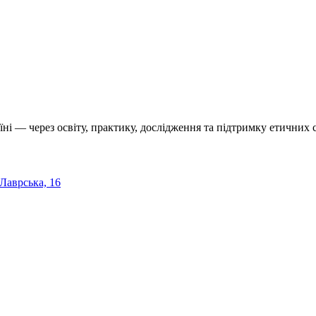
їні — через освіту, практику, дослідження та підтримку етичних с
 Лаврська, 16