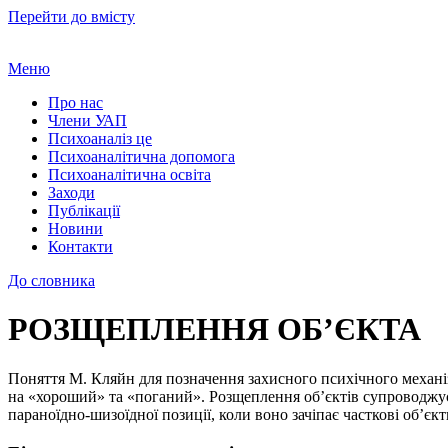
Перейти до вмісту
Меню
Про нас
Члени УАП
Психоаналіз це
Психоаналітична допомога
Психоаналітична освіта
Заходи
Публікації
Новини
Контакти
До словника
РОЗЩЕПЛЕННЯ ОБ’ЄКТА
Поняття М. Кляйн для позначення захисного психічного механіз
на «хороший» та «поганий». Розщеплення об’єктів супроводжує
параноїдно-шизоїдної позиції, коли воно зачіпає часткові об’єкти