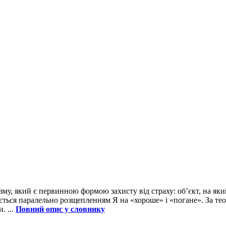
му, який є первинною формою захисту від страху: об’єкт, на яки
ться паралельно розщепленням Я на «хороше» і «погане». За те
. ...
Повний опис у словнику