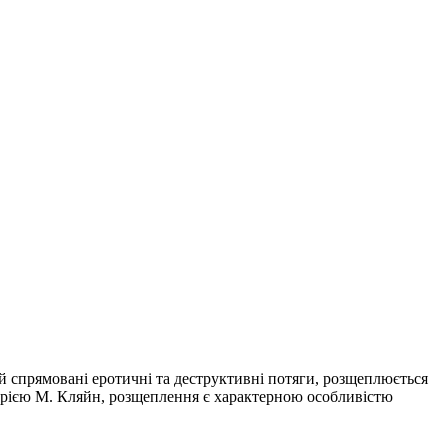
й спрямовані еротичні та деструктивні потяги, розщеплюється
орією М. Кляйн, розщеплення є характерною особливістю