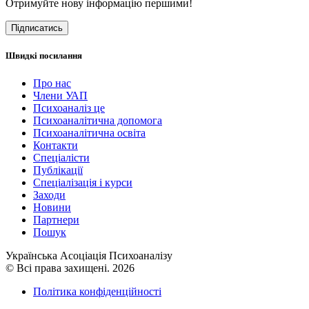
Отримуйте нову інформацію першими!
Підписатись
Швидкі посилання
Про нас
Члени УАП
Психоаналіз це
Психоаналітична допомога
Психоаналітична освіта
Контакти
Спеціалісти
Публікації
Cпеціалізація і курси
Заходи
Новини
Партнери
Пошук
Українська Асоціація Психоаналізу
© Всі права захищені. 2026
Політика конфіденційності