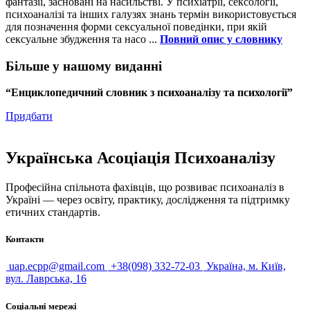
фантазії, засновані на насильстві. У психіатрії, сексології,
психоаналізі та інших галузях знань термін використовується
для позначення форми сексуальної поведінки, при якій
сексуальне збудження та насо ...
Повний опис у словнику
Більше у нашому виданні
“Енциклопедичний словник з психоаналізу та психології”
Придбати
Українська Асоціація Психоаналізу
Професійна спільнота фахівців, що розвиває психоаналіз в
Україні — через освіту, практику, дослідження та підтримку
етичних стандартів.
Контакти
uap.ecpp@gmail.com
+38(098) 332-72-03
Україна, м. Київ,
вул. Лаврська, 16
Соціальні мережі