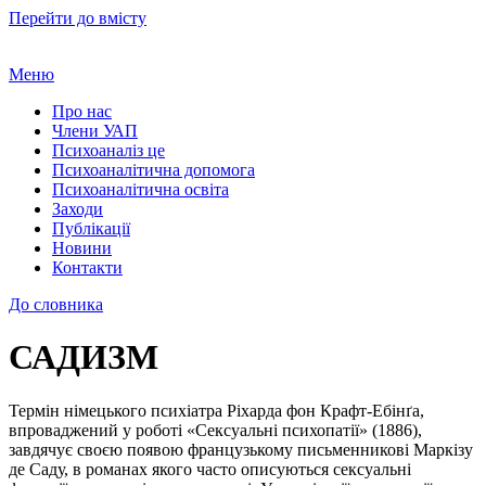
Перейти до вмісту
Меню
Про нас
Члени УАП
Психоаналіз це
Психоаналітична допомога
Психоаналітична освіта
Заходи
Публікації
Новини
Контакти
До словника
САДИЗМ
Термін німецького психіатра Ріхарда фон Крафт-Ебінґа,
впроваджений у роботі «Сексуальні психопатії» (1886),
завдячує своєю появою французькому письменникові Маркізу
де Саду, в романах якого часто описуються сексуальні