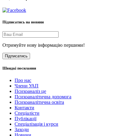
Підписатись на новини
Отримуйте нову інформацію першими!
Підписатись
Швидкі посилання
Про нас
Члени УАП
Психоаналіз це
Психоаналітична допомога
Психоаналітична освіта
Контакти
Спеціалісти
Публікації
Cпеціалізація і курси
Заходи
Новини