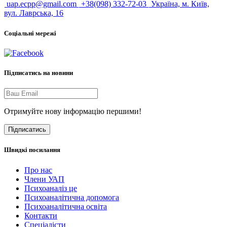
uap.ecpp@gmail.com
+38(098) 332-72-03
Україна, м. Київ,
вул. Лаврська, 16
Соціальні мережі
Підписатись на новини
Отримуйте нову інформацію першими!
Підписатись
Швидкі посилання
Про нас
Члени УАП
Психоаналіз це
Психоаналітична допомога
Психоаналітична освіта
Контакти
Спеціалісти