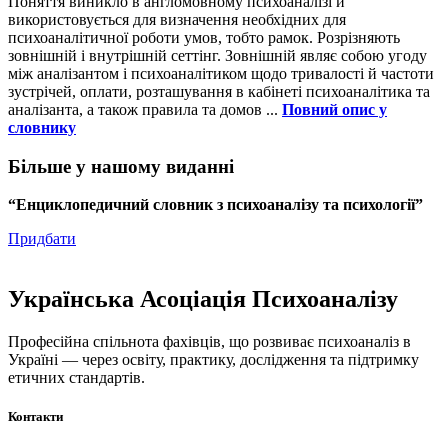
Поняття виникло в англомовному психоаналізі й
використовується для визначення необхідних для
психоаналітичної роботи умов, тобто рамок. Розрізняють
зовнішній і внутрішній сеттінг. Зовнішній являє собою угоду
між аналізантом і психоаналітиком щодо тривалості й частоти
зустрічей, оплати, розташування в кабінеті психоаналітика та
аналізанта, а також правила та домов ...
Повний опис у
словнику
Більше у нашому виданні
“Енциклопедичний словник з психоаналізу та психології”
Придбати
Українська Асоціація Психоаналізу
Професійна спільнота фахівців, що розвиває психоаналіз в
Україні — через освіту, практику, дослідження та підтримку
етичних стандартів.
Контакти