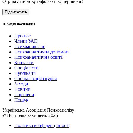
Отримуйте нову інформацію першими!
Підписатись
Швидкі посилання
Про нас
Члени УАП
Психоаналіз це
Психоаналітична допомога
Психоаналітична освіта
Контакти
Спеціалісти
Публікації
Cпеціалізація і курси
Заходи
Новини
Партнери
Пошук
Українська Асоціація Психоаналізу
© Всі права захищені. 2026
Політика конфіденційності