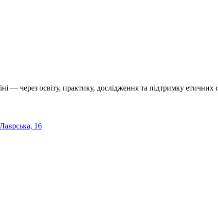
їні — через освіту, практику, дослідження та підтримку етичних с
 Лаврська, 16