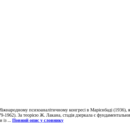
іжнародному психоаналітичному конгресі в Марієнбаді (1936), я
-1962). За теорією Ж. Лакана, стадія дзеркала є фундаментальни
із ...
Повний опис у словнику