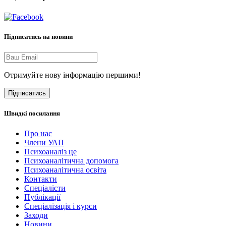
Підписатись на новини
Отримуйте нову інформацію першими!
Підписатись
Швидкі посилання
Про нас
Члени УАП
Психоаналіз це
Психоаналітична допомога
Психоаналітична освіта
Контакти
Спеціалісти
Публікації
Cпеціалізація і курси
Заходи
Новини