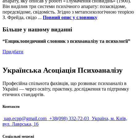
апарату, яку описав у роботі «Тлумачення сновидінь» (1900).
Він виділив три системи психічного апарату: позасвідоме,
передсвідоме, свідомість. Згідно з метапсихологічною теорією
З. Фрейда, свідо ...
Повний опис у словнику
Більше у нашому виданні
“Енциклопедичний словник з психоаналізу та психології”
Придбати
Українська Асоціація Психоаналізу
Професійна спільнота фахівців, що розвиває психоаналіз в
Україні — через освіту, практику, дослідження та підтримку
етичних стандартів.
Контакти
uap.ecpp@gmail.com
+38(098) 332-72-03
Україна, м. Київ,
вул. Лаврська, 16
Соціальні мережі