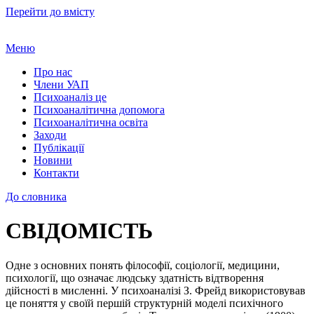
Перейти до вмісту
Меню
Про нас
Члени УАП
Психоаналіз це
Психоаналітична допомога
Психоаналітична освіта
Заходи
Публікації
Новини
Контакти
До словника
СВІДОМІСТЬ
Одне з основних понять філософії, соціології, медицини,
психології, що означає людську здатність відтворення
дійсності в мисленні. У психоаналізі З. Фрейд використовував
це поняття у своїй першій структурній моделі психічного