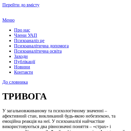
Перейти до вмісту
Меню
Про нас
Члени УАП
Психоаналіз це
Психоаналітична допомога
Психоаналітична освіта
Заходи
Публікації
Новини
Контакти
До словника
ТРИВОГА
У загальновживаному та психологічному значенні –
афективний стан, викликаний будь-якою небезпекою, та
емоційна реакція на неї. У психоаналізі найчастіше
використовуються два рівнозначні поняття – «страх» і