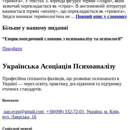
«тривога». У текстах З. Фрейда фігурує термін «Angst», який
зазвичай перекладається як «страх». В англомовній літературі
вживається термін «anxiety», що перекладається як «тривога».
Звідси виникає термінологічна не ...
Повний опис у словнику
Більше у нашому виданні
“Енциклопедичний словник з психоаналізу та психології”
Придбати
Українська Асоціація Психоаналізу
Професійна спільнота фахівців, що розвиває психоаналіз в
Україні — через освіту, практику, дослідження та підтримку
етичних стандартів.
Контакти
uap.ecpp@gmail.com
+38(098) 332-72-03
Україна, м. Київ,
вул. Лаврська, 16
Соціальні мережі