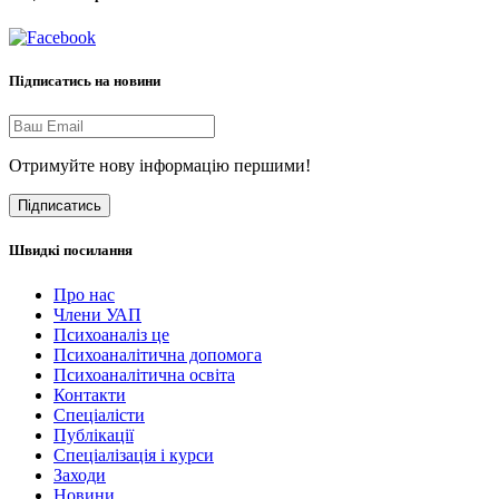
Підписатись на новини
Отримуйте нову інформацію першими!
Підписатись
Швидкі посилання
Про нас
Члени УАП
Психоаналіз це
Психоаналітична допомога
Психоаналітична освіта
Контакти
Спеціалісти
Публікації
Cпеціалізація і курси
Заходи
Новини