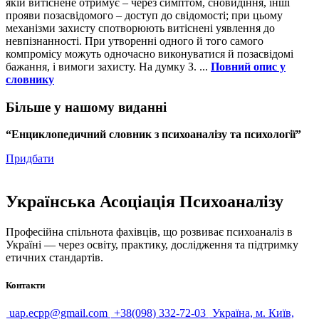
якій витіснене отримує – через симптом, сновидіння, інші
прояви позасвідомого – доступ до свідомості; при цьому
механізми захисту спотворюють витіснені уявлення до
невпізнанності. При утворенні одного й того самого
компромісу можуть одночасно виконуватися й позасвідомі
бажання, і вимоги захисту. На думку З. ...
Повний опис у
словнику
Більше у нашому виданні
“Енциклопедичний словник з психоаналізу та психології”
Придбати
Українська Асоціація Психоаналізу
Професійна спільнота фахівців, що розвиває психоаналіз в
Україні — через освіту, практику, дослідження та підтримку
етичних стандартів.
Контакти
uap.ecpp@gmail.com
+38(098) 332-72-03
Україна, м. Київ,