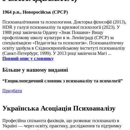
1964 р.н., Новоросійськ (СРСР)
Психоаналітикиня та психологиня. Докторка філософії (2013),
HDR у галузі психоаналізу та кризової психології (2023). У
1988 році закінчила Ордену «Знак Пошани» Вищу
профспілкову школу культури в м. Ленінграді (СРСР) за
спеціалізацією «Педагогіка та психологія». Психоаналітичну
освіту здобула в Східноєвропейському інституті психоаналізу
(Санкт-Петербург, 1999). У 2013 році закінчила Магі ...
Повний опис у словнику
Більше у нашому виданні
“Енциклопедичний словник з психоаналізу та психології”
Придбати
Українська Асоціація Психоаналізу
Професійна спільнота фахівців, що розвиває психоаналіз в
Україні — через освіту, практику, дослідження та підтримку