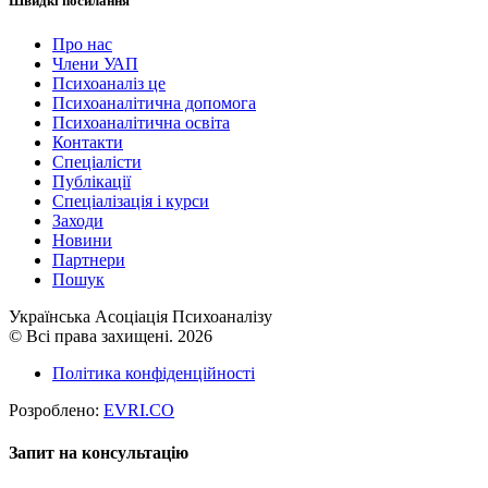
Швидкі посилання
Про нас
Члени УАП
Психоаналіз це
Психоаналітична допомога
Психоаналітична освіта
Контакти
Спеціалісти
Публікації
Cпеціалізація і курси
Заходи
Новини
Партнери
Пошук
Українська Асоціація Психоаналізу
© Всі права захищені. 2026
Політика конфіденційності
Розроблено:
EVRI.CO
Запит на консультацію