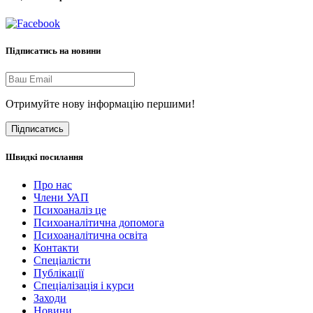
Підписатись на новини
Отримуйте нову інформацію першими!
Підписатись
Швидкі посилання
Про нас
Члени УАП
Психоаналіз це
Психоаналітична допомога
Психоаналітична освіта
Контакти
Спеціалісти
Публікації
Cпеціалізація і курси
Заходи
Новини