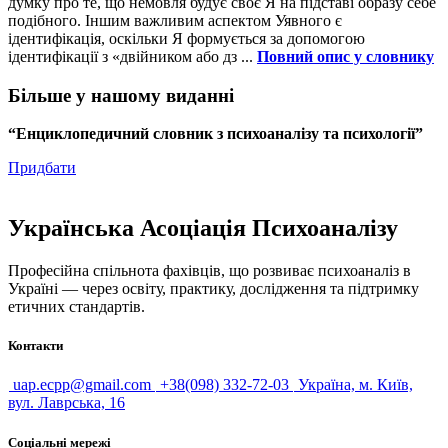
думку про те, що немовля будує своє Я на підставі образу себе
подібного. Іншим важливим аспектом Уявного є
ідентифікація, оскільки Я формується за допомогою
ідентифікації з «двійником або дз ...
Повний опис у словнику
Більше у нашому виданні
“Енциклопедичний словник з психоаналізу та психології”
Придбати
Українська Асоціація Психоаналізу
Професійна спільнота фахівців, що розвиває психоаналіз в
Україні — через освіту, практику, дослідження та підтримку
етичних стандартів.
Контакти
uap.ecpp@gmail.com
+38(098) 332-72-03
Україна, м. Київ,
вул. Лаврська, 16
Соціальні мережі