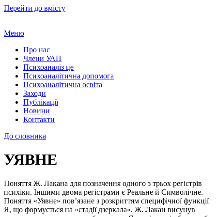
Перейти до вмісту
Меню
Про нас
Члени УАП
Психоаналіз це
Психоаналітична допомога
Психоаналітична освіта
Заходи
Публікації
Новини
Контакти
До словника
УЯВНЕ
Поняття Ж. Лакана для позначення одного з трьох регістрів
психіки. Іншими двома регістрами є Реальне й Символічне.
Поняття «Уявне» пов’язане з розкриттям специфічної функції
Я, що формується на «стадії дзеркала». Ж. Лакан висунув