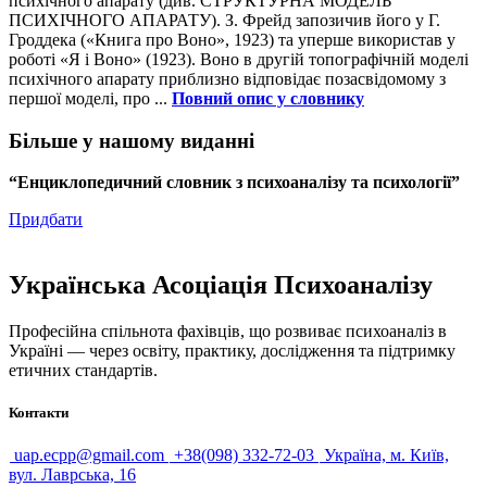
психічного апарату (див. СТРУКТУРНА МОДЕЛЬ
ПСИХІЧНОГО АПАРАТУ). З. Фрейд запозичив його у Г.
Гроддека («Книга про Воно», 1923) та уперше використав у
роботі «Я і Воно» (1923). Воно в другій топографічній моделі
психічного апарату приблизно відповідає позасвідомому з
першої моделі, про ...
Повний опис у словнику
Більше у нашому виданні
“Енциклопедичний словник з психоаналізу та психології”
Придбати
Українська Асоціація Психоаналізу
Професійна спільнота фахівців, що розвиває психоаналіз в
Україні — через освіту, практику, дослідження та підтримку
етичних стандартів.
Контакти
uap.ecpp@gmail.com
+38(098) 332-72-03
Україна, м. Київ,
вул. Лаврська, 16