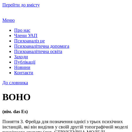
Перейти до вмісту
Меню
Про нас
Члени УАП
Психоаналіз це
Психоаналітична допомога
Психоаналітична освіта
Заходи
Публікації
Новини
Контакти
До словника
ВОНО
(нім. das Es)
Поняття З. Фрейда для позначення однієї з трьох психічних
інстанцій, які він виділив у своїй другій топографічній моделі