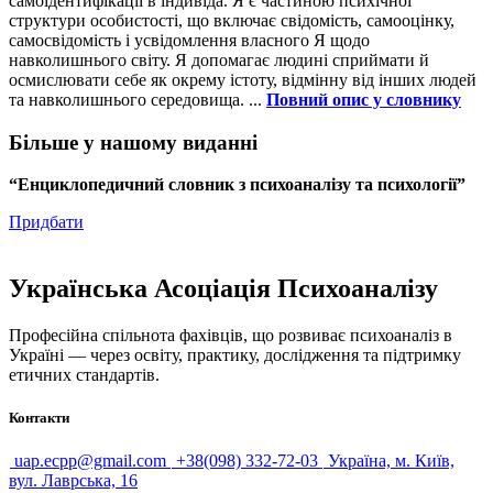
самоідентифікації в індивіда. Я є частиною психічної
структури особистості, що включає свідомість, самооцінку,
самосвідомість і усвідомлення власного Я щодо
навколишнього світу. Я допомагає людині сприймати й
осмислювати себе як окрему істоту, відмінну від інших людей
та навколишнього середовища. ...
Повний опис у словнику
Більше у нашому виданні
“Енциклопедичний словник з психоаналізу та психології”
Придбати
Українська Асоціація Психоаналізу
Професійна спільнота фахівців, що розвиває психоаналіз в
Україні — через освіту, практику, дослідження та підтримку
етичних стандартів.
Контакти
uap.ecpp@gmail.com
+38(098) 332-72-03
Україна, м. Київ,
вул. Лаврська, 16