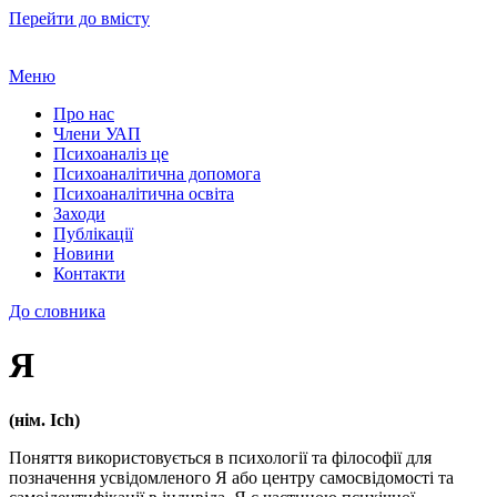
Перейти до вмісту
Меню
Про нас
Члени УАП
Психоаналіз це
Психоаналітична допомога
Психоаналітична освіта
Заходи
Публікації
Новини
Контакти
До словника
Я
(нім. Ich)
Поняття використовується в психології та філософії для
позначення усвідомленого Я або центру самосвідомості та