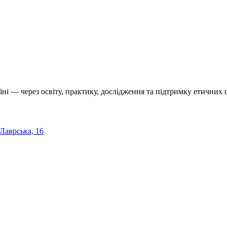
їні — через освіту, практику, дослідження та підтримку етичних с
 Лаврська, 16