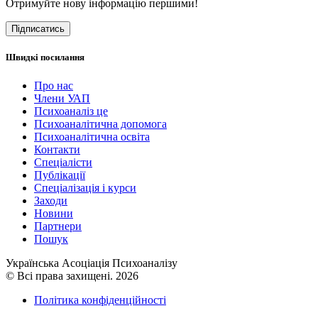
Отримуйте нову інформацію першими!
Підписатись
Швидкі посилання
Про нас
Члени УАП
Психоаналіз це
Психоаналітична допомога
Психоаналітична освіта
Контакти
Спеціалісти
Публікації
Cпеціалізація і курси
Заходи
Новини
Партнери
Пошук
Українська Асоціація Психоаналізу
© Всі права захищені. 2026
Політика конфіденційності