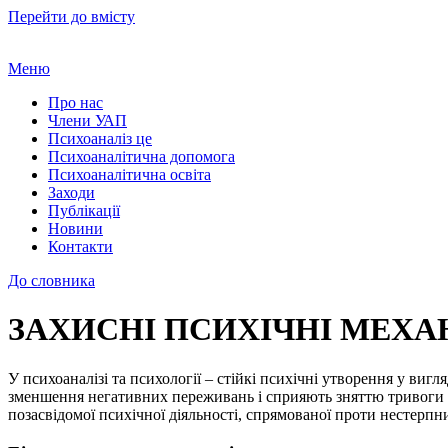
Перейти до вмісту
Меню
Про нас
Члени УАП
Психоаналіз це
Психоаналітична допомога
Психоаналітична освіта
Заходи
Публікації
Новини
Контакти
До словника
ЗАХИСНІ ПСИХІЧНІ МЕХА
У психоаналізі та психології – стійкі психічні утворення у вигл
зменшення негативних переживань і сприяють зняттю тривоги й
позасвідомої психічної діяльності, спрямованої проти нестерпни