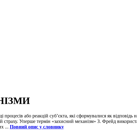
НІЗМИ
яді процесів або реакцій суб’єкта, які сформувалися як відповідь
 страху. Уперше термін «захисний механізм» З. Фрейд використа
х ...
Повний опис у словнику