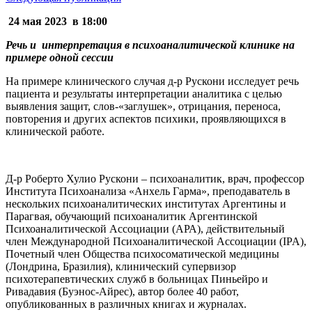
24 мая 2023 в 18:00
Речь и интерпретация в психоаналитической клинике
на
примере одной сессии
На примере клинического случая д-р Рускони исследует речь
пациента и результаты интерпретации аналитика с целью
выявления защит, слов-«заглушек», отрицания, переноса,
повторения и других аспектов психики, проявляющихся в
клинической работе.
Д-р
Роберто Хулио Рускони –
психоаналитик, врач, профессор
Института Психоанализа «Анхель Гарма», преподаватель в
нескольких психоаналитических институтах Аргентины и
Парагвая, обучающий психоаналитик Аргентинской
Психоаналитической Ассоциации (АРА), действительный
член Международной Психоаналитической Ассоциации (IPA),
Почетный член Общества психосоматической медицины
(Лондрина, Бразилия), клинический супервизор
психотерапевтических служб в больницах Пиньейро и
Ривадавия (Буэнос-Айрес), автор более 40 работ,
опубликованных в различных книгах и журналах.