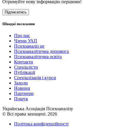
Отримуйте нову інформацію першими!
Підписатись
Швидкі посилання
Про нас
Члени УАП
Психоаналіз це
Психоаналітична допомога
Психоаналітична освіта
Контакти
Спеціалісти
Публікації
Cпеціалізація і курси
Заходи
Новини
Партнери
Пошук
Українська Асоціація Психоаналізу
© Всі права захищені. 2026
Політика конфіденційності