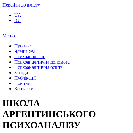
Перейти до вмісту
UA
RU
Меню
Про нас
Члени УАП
Психоаналіз це
Психоаналітична допомога
Психоаналітична освіта
Заходи
Публікації
Новини
Контакти
ШКОЛА
АРГЕНТИНСЬКОГО
ПСИХОАНАЛІЗУ