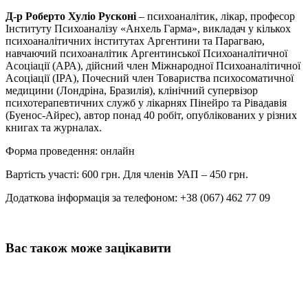
Д-р Роберто Хуліо Русконі
– психоаналітик, лікар, професор
Інституту Психоаналізу «Анхель Гарма», викладач у кількох
психоаналітичних інститутах Аргентини та Парагваю,
навчаючий психоаналітик Аргентинської Психоаналітичної
Асоціації (АРА), дійсний член Міжнародної Психоаналітичної
Асоціації (IPA), Почесний член Товариства психосоматичної
медицини (Лондріна, Бразилія), клінічний супервізор
психотерапевтичних служб у лікарнях Пінейро та Рівадавія
(Буенос-Айрес), автор понад 40 робіт, опублікованих у різних
книгах та журналах.
Форма проведення: онлайн
Вартість участі: 600 грн. Для членів УАП – 450 грн.
Додаткова інформація за телефоном: +38 (067) 462 77 09
Вас також може зацікавити