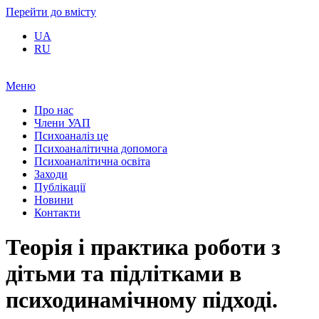
Перейти до вмісту
UA
RU
Меню
Про нас
Члени УАП
Психоаналіз це
Психоаналітична допомога
Психоаналітична освіта
Заходи
Публікації
Новини
Контакти
Теорія і практика роботи з
дітьми та підлітками в
психодинамічному підході.