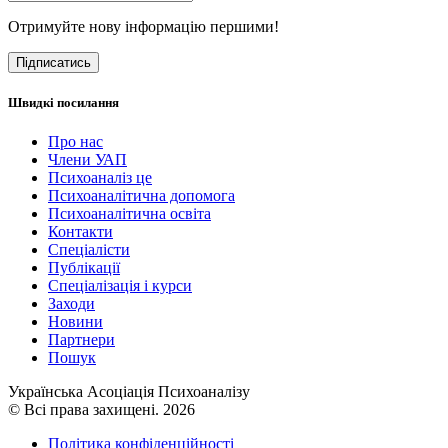
Отримуйте нову інформацію першими!
Підписатись
Швидкі посилання
Про нас
Члени УАП
Психоаналіз це
Психоаналітична допомога
Психоаналітична освіта
Контакти
Спеціалісти
Публікації
Cпеціалізація і курси
Заходи
Новини
Партнери
Пошук
Українська Асоціація Психоаналізу
© Всі права захищені. 2026
Політика конфіденційності