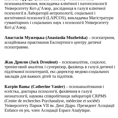
психоаналітикиня, викладачка клінічної і патопсихології
Університету Кот-д’Азюр, дослідниця в галузі клінічної
психології в Лабораторії антропології, соціальної і
когнітивної психології (LAPCOS), викладачка Магістратури
гуманітарних і соціальних наук з психології Університету
Кот-д’Азюр.
Анастасія Мужецька (Anastasiia Muzhetska)
– психіатриня,
асоційована практикиня Експертного центру дитячої
психотравми.
Жак Дрюлю (Jack Droulout)
– психоаналітик, соціолог,
тренінговий аналітик і супервізор, фахівець в галузі дитячої і
підліткової психотерапії, екс-директор медико-соціальних
закладів для важких дітей та підлітків.
Катрін Ваньє (Catherine Vanier)
– психоаналітикиня і
есеїстка, докторка психології, фахівчиня в галузі
неонатології, наукова співробітниця лабораторії CRPMS
(Centre de recherches Psychanalyse, médecine et société)
Університету Париж VII ім. Дені Дідро. Президент Асоціації
Enfance en jeu, член Асоціації Espace Analytique.