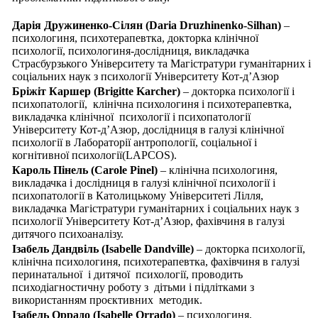
Дарія Дружиненко-Сілян (Daria Druzhinenko-Silhan)
–
психологиня, психотерапевтка, докторка клінічної
психології, психологиня-дослідниця, викладачка
Страсбурзького Університету та Магістратури гуманітарних і
соціальних наук з психології Університету Кот-д’Азюр
Бріжіт Каршер (Brigitte Karcher)
– докторка психології і
психопатології, клінічна психологиня і психотерапевтка,
викладачка клінічної психології і психопатології
Університету Кот-д’Азюр, дослідниця в галузі клінічної
психології в Лабораторії антропології, соціальної і
когнітивної психології(LAPCOS).
Кароль Пінель (Carole Pinel)
– клінічна психологиня,
викладачка і дослідниця в галузі клінічної психології і
психопатології в Католицькому Університеті Лілля,
викладачка Магістратури гуманітарних і соціальних наук з
психології Університету Кот-д’Азюр, фахівчиня в галузі
дитячого психоаналізу.
Ізабель Дандвіль (Isabelle Dandville)
– докторка психології,
клінічна психологиня, психотерапевтка, фахівчиня в галузі
перинатальної і дитячої психології, проводить
психодіагностичну роботу з дітьми і підлітками з
використанням проєктивних методик.
Ізабель Оррадо (Isabelle Orrado)
– психологиня,