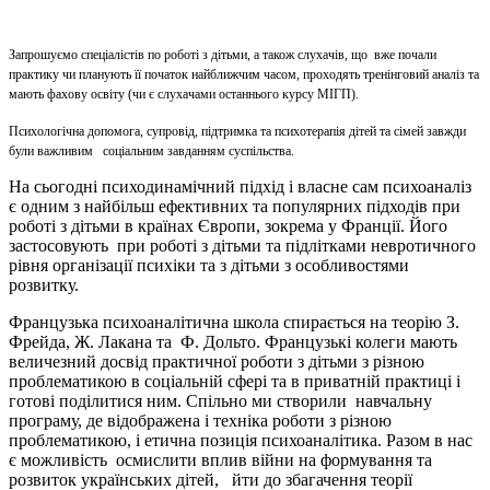
Запрошуємо спеціалістів по роботі з дітьми, а також слухачів, що вже почали
практику чи планують її початок найближчим часом, проходять тренінговий аналіз та
мають фахову освіту (чи є слухачами останнього курсу МІГП).
Психологічна допомога, супровід, підтримка та психотерапія дітей та сімей завжди
були важливим соціальним завданням суспільства.
На сьогодні психодинамічний підхід і власне сам психоаналіз
є одним з найбільш ефективних та популярних підходів при
роботі з дітьми в країнах Європи, зокрема у Франції. Його
застосовують при роботі з дітьми та підлітками невротичного
рівня організації психіки та з дітьми з особливостями
розвитку.
Французька психоаналітична школа спирається на теорію З.
Фрейда, Ж. Лакана та Ф. Дольто. Французькі колеги мають
величезний досвід практичної роботи з дітьми з різною
проблематикою в соціальній сфері та в приватній практиці і
готові поділитися ним. Спільно ми створили навчальну
програму, де відображена і техніка роботи з різною
проблематикою, і етична позиція психоаналітика. Разом в нас
є можливість осмислити вплив війни на формування та
розвиток українських дітей, йти до збагачення теорії