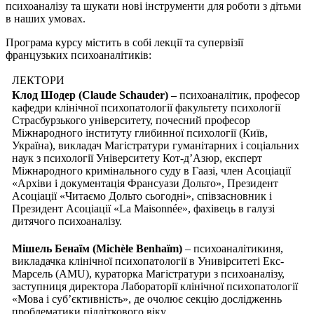
психоаналізу та шукати нові інструменти для роботи з дітьми
в наших умовах.
Програма курсу містить в собі лекції та супервізії
французьких психоаналітиків:
ЛЕКТОРИ
Клод Шодер (Claude Schauder) –
психоаналітик, професор
кафедри клінічної психопатології факультету психології
Страсбурзького університету, почесний професор
Міжнародного інституту глибинної психології (Київ,
Україна), викладач Магістратури гуманітарних і соціальних
наук з психології Університету Кот-д’Азюр, експерт
Міжнародного кримінального суду в Гаазі, член Асоціації
«Архіви і документація Франсуази Дольто», Президент
Асоціації «Читаємо Дольто сьогодні», співзасновник і
Президент Асоціації «La Maisonnée», фахівець в галузі
дитячого психоаналізу.
Мішель Бенаїм (Michèle Benhaїm)
– психоаналітикиня,
викладачка клінічної психопатології в Унивірситеті Екс-
Марсель (AMU), кураторка Магістратури з психоаналізу,
заступниця директора Лабораторії клінічної психопатології
«Мова і суб’єктивність», де очолює секцію дослідженнь
проблематики підліткового віку.