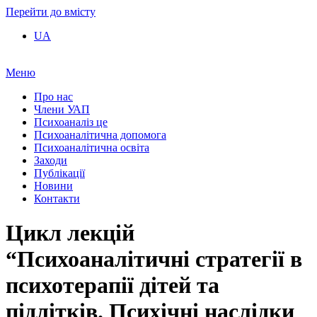
Перейти до вмісту
UA
Меню
Про нас
Члени УАП
Психоаналіз це
Психоаналітична допомога
Психоаналітична освіта
Заходи
Публікації
Новини
Контакти
Цикл лекцій
“Психоаналітичні стратегії в
психотерапії дітей та
підлітків. Психічні наслідки