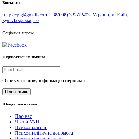
Контакти
uap.ecpp@gmail.com
+38(098) 332-72-03
Україна, м. Київ,
вул. Лаврська, 16
Соціальні мережі
Підписатись на новини
Отримуйте нову інформацію першими!
Підписатись
Швидкі посилання
Про нас
Члени УАП
Психоаналіз це
Психоаналітична допомога
Психоаналітична освіта