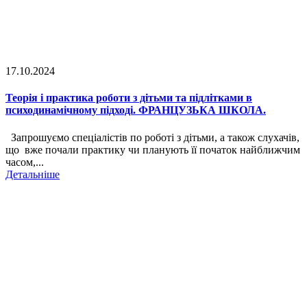
17.10.2024
Теорія і практика роботи з дітьми та підлітками в
психодинамічному підході. ФРАНЦУЗЬКА ШКОЛА.
Запрошуємо спеціалістів по роботі з дітьми, а також слухачів,
що вже почали практику чи планують її початок найближчим
часом,...
Детальніше