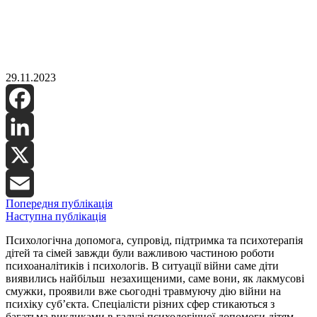
29.11.2023
Facebook
LinkedIn
X
Попередня публікація
Email
Наступна публікація
Психологічна допомога, супровід, підтримка та психотерапія
дітей та сімей завжди були важливою частиною роботи
психоаналітиків і психологів. В ситуації війни саме діти
виявились найбільш незахищеними, саме вони, як лакмусові
смужки, проявили вже сьогодні травмуючу дію війни на
психіку суб’єкта. Спеціалісти різних сфер стикаються з
багатьма викликами в галузі психологічної допомоги дітям.