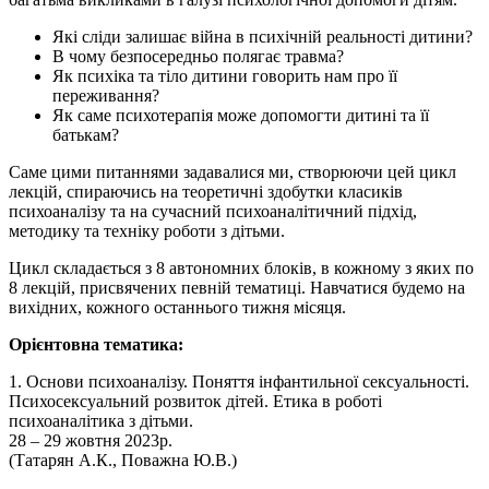
Які сліди залишає війна в психічній реальності дитини?
В чому безпосередньо полягає травма?
Як психіка та тіло дитини говорить нам про її
переживання?
Як саме психотерапія може допомогти дитині та її
батькам?
Саме цими питаннями задавалися ми, створюючи цей цикл
лекцій, спираючись на теоретичні здобутки класиків
психоаналізу та на сучасний психоаналітичний підхід,
методику та техніку роботи з дітьми.
Цикл складається з 8 автономних блоків, в кожному з яких по
8 лекцій, присвячених певній тематиці. Навчатися будемо на
вихідних, кожного останнього тижня місяця.
Орієнтовна тематика:
1.
Основи психоаналізу. Поняття інфантильної сексуальності.
Психосексуальний розвиток дітей. Етика в роботі
психоаналітика з дітьми.
28 – 29 жовтня 2023р.
(Татарян А.К., Поважна Ю.В.)