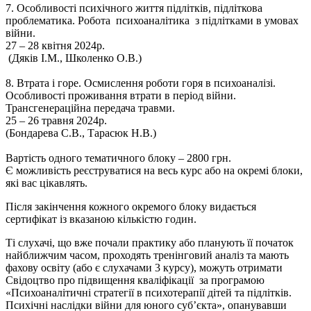
7.
Особливості психічного життя підлітків, підліткова
проблематика. Робота психоаналітика з підлітками в умовах
війни.
27 – 28 квітня 2024р.
(Дяків І.М., Школенко О.В.)
8.
Втрата і горе. Осмислення роботи горя в психоаналізі.
Особливості проживання втрати в період війни.
Трансгенераційна передача травми.
25 – 26 травня 2024р.
(Бондарева С.В., Тарасюк Н.В.)
Вартість одного тематичного блоку –
2800 грн.
Є можливість реєструватися на весь курс або на окремі блоки,
які вас цікавлять.
Після закінчення кожного окремого блоку видається
сертифікат із вказаною кількістю годин.
Ті
слухачі, що вже почали практику або планують її початок
найближчим часом, проходять тренінговий аналіз та мають
фахову освіту (або є слухачами 3 курсу), можуть отримати
Свідоцтво про підвищення кваліфікації за програмою
«Психоаналітичні стратегії в психотерапії дітей та підлітків.
Психічні наслідки війни для юного суб’єкта», опанувавши