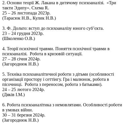
2.
Основи теорії Ж. Лакана в дитячому психоаналізі. «Три
такти Эдипу». Схема R.
25 – 26 листопада 2023р.
(Тарасюк Н.В., Кулик Н.В.)
3.
Ф. Дольто: вступ до психоаналізу юного суб’єкта.
23 – 24 грудня 2023р.
(Школенко О.В.)
4.
Теорії психічної травми. Поняття психічної травми в
психоаналізі. Робота в кризовій ситуації.
27 – 28 січня 2024р.
(Загороднюк Н.В.)
5.
Техніка психоаналітичної роботи з дітьми (особливості
організації простору і сеттінгу. Гра і малюнок, робота в
пісочниці. Робота з переносом, робота з батьками).
24 – 25 лютого 2024р.
(Дяків І.М.)
6.
Робота психоаналітика з немовлятами. Особливості роботи
в умовах війни.
30 – 31 березня 2024р.
(Загороднюк Н.В.)