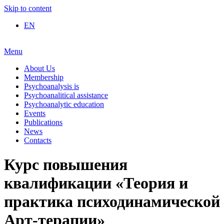
Skip to content
EN
Menu
About Us
Membership
Psychoanalysis is
Psychoanalitical assistance
Psychoanalytic education
Events
Publications
News
Contacts
Курс повышения
квалификации «Теория и
практика психодинамической
Арт-терапии»