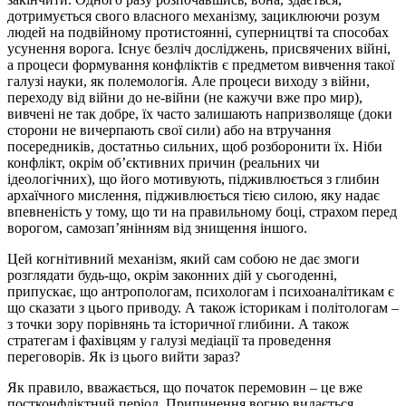
дотримується свого власного механізму, зациклюючи розум
людей на подвійному протистоянні, суперництві та способах
усунення ворога. Існує безліч досліджень, присвячених війні,
а процеси формування конфліктів є предметом вивчення такої
галузі науки, як полемологія. Але процеси виходу з війни,
переходу від війни до не-війни (не кажучи вже про мир),
вивчені не так добре, їх часто залишають напризволяще (доки
сторони не вичерпають свої сили) або на втручання
посередників, достатньо сильних, щоб розборонити їх. Ніби
конфлікт, окрім об’єктивних причин (реальних чи
ідеологічних), що його мотивують, підживлюється з глибин
архаїчного мислення, підживлюється тією силою, яку надає
впевненість у тому, що ти на правильному боці, страхом перед
ворогом, самозап’янінням від знищення іншого.
Цей когнітивний механізм, який сам собою не дає змоги
розглядати будь-що, окрім законних дій у сьогоденні,
припускає, що антропологам, психологам і психоаналітикам є
що сказати з цього приводу. А також історикам і політологам –
з точки зору порівнянь та історичної глибини. А також
стратегам і фахівцям у галузі медіації та проведення
переговорів. Як із цього вийти зараз?
Як правило, вважається, що початок перемовин – це вже
постконфліктний період. Припинення вогню видається