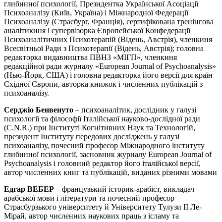
глибинної психології, Президентка Української Асоціації
Психоаналізу (Київ, Україна) і Міжнародної Федерації
Психоаналізу (Страсбург, Франція), сертифікована тренінгова
аналітикиня і супервізорка Європейської Конфедерації
Психоаналітичних Психотерапій (Відень, Австрія), членкиня
Всесвітньої Ради з Психотерапії (Відень, Австрія); головна
редакторка видавництва ПВНЗ «МІГП», членкиня
редакційної ради журналу «European Journal of Psychoanalysis»
(Нью-Йорк, США) і головна редакторка його версії для країн
Східної Європи, авторка книжок і численних публікацій з
психоаналізу.
Серджіо Бенвенуто
– психоаналітик, дослідник у галузі
психології та філософії Італійської науково-дослідної ради
(C.N.R.) при Інституті Когнітивних Наук та Технологій,
президент Інституту передових досліджень у галузі
психоаналізу, почесний професор Міжнародного інституту
глибинної психології, засновник журналу European Journal of
Psychoanalysis і головний редактор його італійської версії,
автор численних книг та публікацій, виданих різними мовами
Едгар ВЕБЕР
– французький історик-арабіст, викладач
арабської мови і
літератури та почесний професор
Страсбурзького університету й
Університету Тулузи II Ле-
Мірай, автор численних наукових праць з ісламу
та