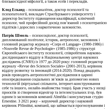
близькосхідної міфології, а також есеїв і перекладів.
Клод Есканд
– психоаналітик, доктор психології та
психопатології, викладач Страсбурзького університету і
директор Інституту підвищення кваліфікації, клінічний
психолог, чий професійний досвід пов’язаний з психотерапією
підлітків і дорослих з наркотичною залежністю.
Патрік Шмоль
– психосоціолог, доктор психології,
дипломований політолог, історик, антрополог, засновник і
головний редактор журналу «Corps et Langage» (1980-1986) і
«Nouvelle Revue de Psychologie» (1985-1986) у структурі
Європейського інституту психології, співробітник науково-
дослідницького відділу в Національному центрі наукових
досліджень (CNRS) із 1977 до 2020 року: головний редактор
журналу «Revue des Sciences Sociales» (2001-2013), керівник
відділу розвитку та інновацій (2014-2020). Понад двадцять
років проводить антропологічні дослідження в царині
опосередкування соціальних зв’язків за допомогою нових
технологій (віртуальні спільноти, інтернет-конструювання
себе та іншого, онлайн-знайомства тощо). Брав участь у низці
проєктів зі створення відеоігор та інтелектуальних ігор, був
одним із засновників компанії Almédia і консультував студію
Ernestine. З 2021 року – керуючий директор і науковий
керівник PSInstitut, компанії, що займається прогнозуванням і