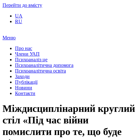
Перейти до вмісту
UA
RU
Меню
Про нас
Члени УАП
Психоаналіз це
Психоаналітична допомога
Психоаналітична освіта
Заходи
Публікації
Новини
Контакти
Міждисциплінарний круглий
стіл «Під час війни
помислити про те, що буде