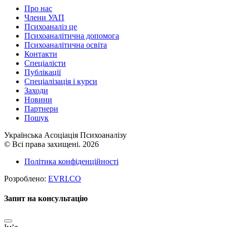
Про нас
Члени УАП
Психоаналіз це
Психоаналітична допомога
Психоаналітична освіта
Контакти
Спеціалісти
Публікації
Cпеціалізація і курси
Заходи
Новини
Партнери
Пошук
Українська Асоціація Психоаналізу
© Всі права захищені. 2026
Політика конфіденційності
Розроблено:
EVRI.CO
Запит на консультацію