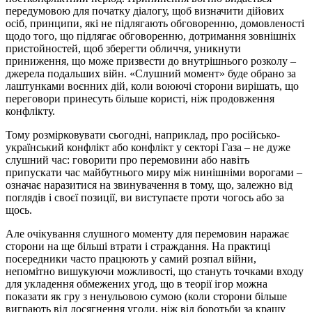
передумовою для початку діалогу, щоб визначити дійових
осіб, принципи, які не підлягають обговоренню, домовленості
щодо того, що підлягає обговоренню, дотримання зовнішніх
пристойностей, щоб зберегти обличчя, уникнути
приниження, що може призвести до внутрішнього розколу –
джерела подальших війн. «Слушний момент» буде обрано за
лаштунками воєнних дій, коли воюючі сторони вирішать, що
переговори принесуть більше користі, ніж продовження
конфлікту.
Тому розмірковувати сьогодні, наприклад, про російсько-
український конфлікт або конфлікт у секторі Газа – не дуже
слушний час: говорити про перемовини або навіть
припускати час майбутнього миру між нинішніми ворогами –
означає наразитися на звинувачення в тому, що, залежно від
поглядів і своєї позиції, ви виступаєте проти чогось або за
щось.
Але очікування слушного моменту для перемовин наражає
сторони на ще більші втрати і страждання. На практиці
посередники часто працюють у самий розпал війни,
непомітно вишукуючи можливості, що стануть точками входу
для укладення обмежених угод, що в теорії ігор можна
показати як гру з ненульовою сумою (коли сторони більше
виграють від досягнення угоди, ніж від боротьби за кращу