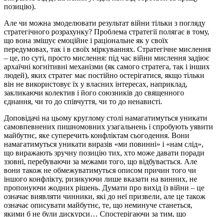
позицію).
Але чи можна змоделювати результат війни тільки з погляду
стратегічного розрахунку? Проблема стратегії полягає в тому,
що вона змішує емоційне і раціональне як у своїх
передумовах, так і в своїх міркуваннях. Стратегічне мислення
– це, по суті, просто мислення: під час війни мислення задіює
архаїчні когнітивні механізми (як самого стратега, так і інших
людей), яких стратег має постійно остерігатися, якщо тільки
він не використовує їх у власних інтересах, наприклад,
закликаючи колектив і його союзників до священного
єднання, чи то до співчуття, чи то до ненависті.
Доповідачі на цьому круглому столі намагатимуться уникати
самовпевнених пишномовних узагальнень і спробують уявити
майбутнє, яке суперечить конфліктам сьогодення. Вони
намагатимуться уникати виразів «ми повинні» і «нам слід»,
що виражають зручну позицію тих, хто може давати поради
ззовні, перебуваючи за межами того, що відбувається. Але
вони також не обмежуватимуться описом причин того чи
іншого конфлікту, ризикуючи лише вказати на винних, не
пропонуючи жодних рішень. Думати про вихід із війни – це
означає виявляти чинники, які до неї призвели, але це також
означає описувати майбутнє, те, що неминуче станеться,
якими б не були дискурси… Спостерігаючи за тим, що