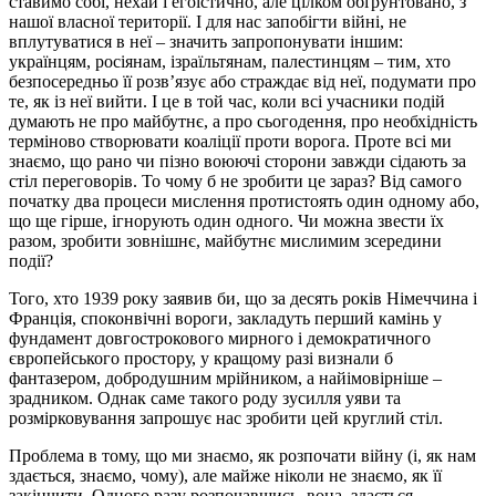
ставимо собі, нехай і егоїстично, але цілком обґрунтовано, з
нашої власної території. І для нас запобігти війні, не
вплутуватися в неї – значить запропонувати іншим:
українцям, росіянам, ізраїльтянам, палестинцям – тим, хто
безпосередньо її розв’язує або страждає від неї, подумати про
те, як із неї вийти. І це в той час, коли всі учасники подій
думають не про майбутнє, а про сьогодення, про необхідність
терміново створювати коаліції проти ворога. Проте всі ми
знаємо, що рано чи пізно воюючі сторони завжди сідають за
стіл переговорів. То чому б не зробити це зараз? Від самого
початку два процеси мислення протистоять один одному або,
що ще гірше, ігнорують один одного. Чи можна звести їх
разом, зробити зовнішнє, майбутнє мислимим зсередини
події?
Того, хто 1939 року заявив би, що за десять років Німеччина і
Франція, споконвічні вороги, закладуть перший камінь у
фундамент довгострокового мирного і демократичного
європейського простору, у кращому разі визнали б
фантазером, добродушним мрійником, а найімовірніше –
зрадником. Однак саме такого роду зусилля уяви та
розмірковування запрошує нас зробити цей круглий стіл.
Проблема в тому, що ми знаємо, як розпочати війну (і, як нам
здається, знаємо, чому), але майже ніколи не знаємо, як її
закінчити. Одного разу розпочавшись, вона, здається,