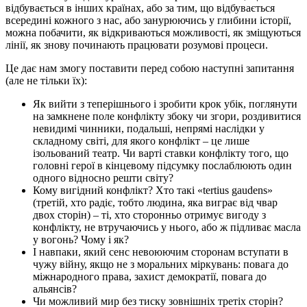
відбувається в інших країнах, або за тим, що відбувається
всередині кожного з нас, або занурюючись у глибини історії,
можна побачити, як відкриваються можливості, як зміщуються
лінії, як знову починають працювати розумові процеси.
Це дає нам змогу поставити перед собою наступні запитання
(але не тільки їх):
Як вийти з теперішнього і зробити крок убік, поглянути
на замкнене поле конфлікту збоку чи згори, роздивитися
невидимі чинники, подальші, непрямі наслідки у
складному світі, для якого конфлікт – це лише
ізольований театр. Чи варті ставки конфлікту того, що
головні герої в кінцевому підсумку послаблюють один
одного відносно решти світу?
Кому вигідний конфлікт? Хто такі «tertius gaudens»
(третій, хто радіє, тобто людина, яка виграє від чвар
двох сторін) – ті, хто сторонньо отримує вигоду з
конфлікту, не втручаючись у нього, або ж підливає масла
у вогонь? Чому і як?
І навпаки, який сенс невоюючим сторонам вступати в
чужу війну, якщо не з моральних міркувань: повага до
міжнародного права, захист демократії, повага до
альянсів?
Чи можливий мир без тиску зовнішніх третіх сторін?