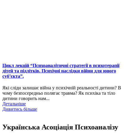
Цикл лекцій “Психоаналітичні стратегії в психотерапії
дітей та підлітків. Психічні наслідки війни для юного
суб’єкта”.
Які сліди залишає війна у психічній реальності дитини? В
чому безпосередньо полягає травма? Як психіка та тіло
дитини говорить нам...
Детальніше
Дивитись більше
Українська Асоціація Психоаналізу