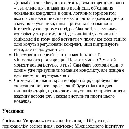
Динаміка конфлікту протистоїть двом тенденціям: одна
– узагальнення і впадання в крайнощі, об’єднання
локальних конфліктів в один, логічним горизонтом
якого є світова війна, що не залишає осторонь жодного
значущого учасника; інша – результат розбіжності
інтересів у складному світі, розбіжності, яка утримує
конфлікт у закритому полі, де зовнішні учасники не
зацікавлені в тому, щоб вступати у пряму конфронтацію;
одні хочуть врегулювати конфлікт, інші підтримують
його, але не долучаються.
Перемовини передбачають наявність хоча б
мінімального рівня довіри. На яких умовах? У який
момент довіра вступає в гру? Сам факт розмови один з
одним уже призупиняє механізм конфлікту, але довіра є
наслідком чи передумовою?
Чи можна покласти край конфронтації, спробувавши
окреслити нового ворога, який буде спільним для
нинішніх сторін, що воюють, змусивши їх призупинити
взаємну ворожнечу і разом виступити проти цього
новачка?
Учасники:
Світлана Уварова
– психоаналітикиня, HDR у галузі
психоаналізу, засновниця і ректорка Міжнародного інституту