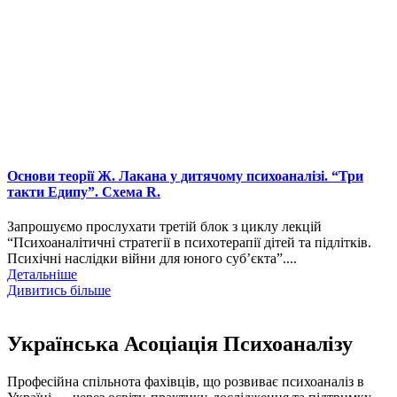
Основи теорії Ж. Лакана у дитячому психоаналізі. “Три
такти Едипу”. Схема R.
Запрошуємо прослухати третій блок з циклу лекцій
“Психоаналітичні стратегії в психотерапії дітей та підлітків.
Психічні наслідки війни для юного суб’єкта”....
Детальніше
Дивитись більше
Українська Асоціація Психоаналізу
Професійна спільнота фахівців, що розвиває психоаналіз в