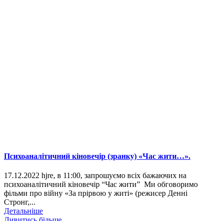
Психоаналітичний кіновечір (зранку) «Час жити…».
17.12.2022 hjre, в 11:00, запрошуємо всіх бажаючих на
психоаналітичний кіновечір “Час жити” Ми обговоримо
фільми про війну «За прірвою у житі» (режисер Денні
Стронг,...
Детальніше
Дивитись більше