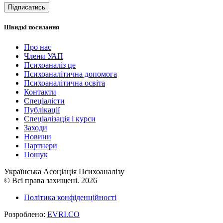
Підписатись
Швидкі посилання
Про нас
Члени УАП
Психоаналіз це
Психоаналітична допомога
Психоаналітична освіта
Контакти
Спеціалісти
Публікації
Cпеціалізація і курси
Заходи
Новини
Партнери
Пошук
Українська Асоціація Психоаналізу
© Всі права захищені. 2026
Політика конфіденційності
Розроблено:
EVRI.CO