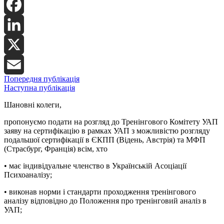
Facebook
LinkedIn
X
Попередня публікація
Email
Наступна публікація
Шановні колеги,
пропонуємо подати на розгляд до Тренінгового Комітету УАП
заяву на сертифікацію в рамках УАП з можливістю розгляду
подальшої сертифікації в ЄКПП (Відень, Австрія) та МФП
(Страсбург, Франція) всім, хто
• має індивідуальне членство в Українській Асоціації
Психоаналізу;
• виконав норми і стандарти проходження тренінгового
аналізу відповідно до Положення про тренінговий аналіз в
УАП;