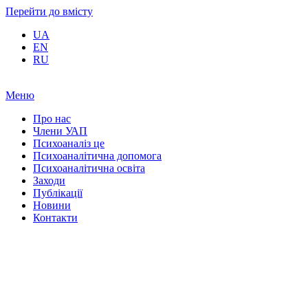
Перейти до вмісту
UA
EN
RU
Меню
Про нас
Члени УАП
Психоаналіз це
Психоаналітична допомога
Психоаналітична освіта
Заходи
Публікації
Новини
Контакти