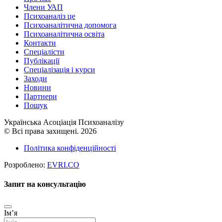
Члени УАП
Психоаналіз це
Психоаналітична допомога
Психоаналітична освіта
Контакти
Спеціалісти
Публікації
Cпеціалізація і курси
Заходи
Новини
Партнери
Пошук
Українська Асоціація Психоаналізу
© Всі права захищені. 2026
Політика конфіденційності
Розроблено:
EVRI.CO
Запит на консультацію
Імʼя