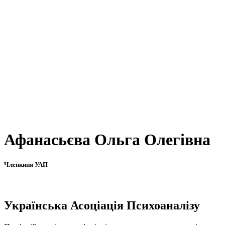
Афанасьєва Ольга Олегівна
Членкиня УАП
Українська Асоціація Психоаналізу