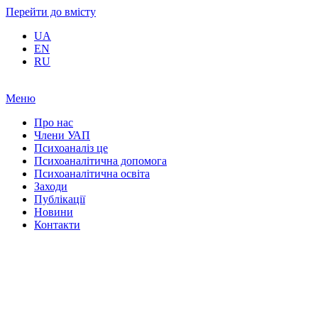
Перейти до вмісту
UA
EN
RU
Меню
Про нас
Члени УАП
Психоаналіз це
Психоаналітична допомога
Психоаналітична освіта
Заходи
Публікації
Новини
Контакти