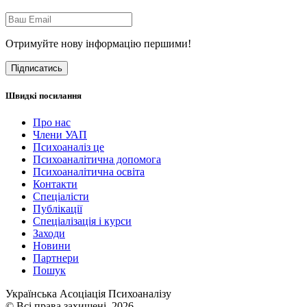
Отримуйте нову інформацію першими!
Підписатись
Швидкі посилання
Про нас
Члени УАП
Психоаналіз це
Психоаналітична допомога
Психоаналітична освіта
Контакти
Спеціалісти
Публікації
Cпеціалізація і курси
Заходи
Новини
Партнери
Пошук
Українська Асоціація Психоаналізу
© Всі права захищені. 2026