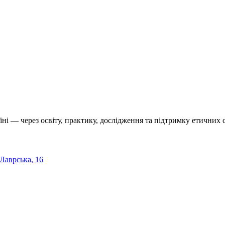
їні — через освіту, практику, дослідження та підтримку етичних с
 Лаврська, 16