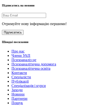
Підписатись на новини
Отримуйте нову інформацію першими!
Підписатись
Швидкі посилання
Про нас
Члени УАП
Психоаналіз це
Психоаналітична допомога
Психоаналітична освіта
Контакти
Спеціалісти
Публікації
Cпеціалізація і курси
Заходи
Новини
Партнери
Пошук