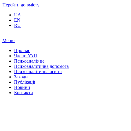
Перейти до вмісту
UA
EN
RU
Меню
Про нас
Члени УАП
Психоаналіз це
Психоаналітична допомога
Психоаналітична освіта
Заходи
Публікації
Новини
Контакти