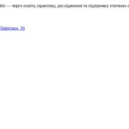
їні — через освіту, практику, дослідження та підтримку етичних с
 Лаврська, 16