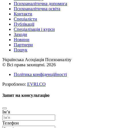
Психоаналітична допомога
Психоаналітична освіта
Контакти
Спеціалісти
Публікації
Cпеціалізація і курси
Заходи
Новини
Партнери
Пошук
Українська Асоціація Психоаналізу
© Всі права захищені. 2026
Політика конфіденційності
Розроблено:
EVRI.CO
Запит на консультацію
Імʼя
Телефон