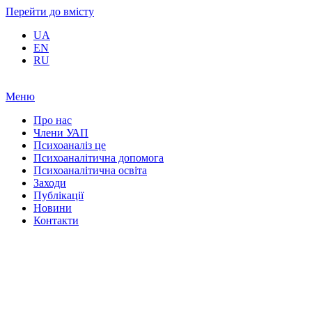
Перейти до вмісту
UA
EN
RU
Меню
Про нас
Члени УАП
Психоаналіз це
Психоаналітична допомога
Психоаналітична освіта
Заходи
Публікації
Новини
Контакти