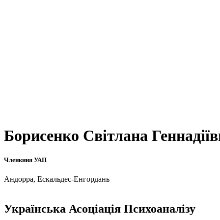
Борисенко Світлана Геннадіїв
Членкиня УАП
Андорра, Ескальдес-Енгордань
Українська Асоціація Психоаналізу