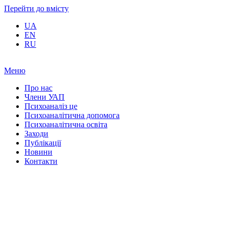
Перейти до вмісту
UA
EN
RU
Меню
Про нас
Члени УАП
Психоаналіз це
Психоаналітична допомога
Психоаналітична освіта
Заходи
Публікації
Новини
Контакти