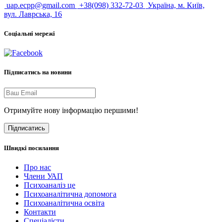
uap.ecpp@gmail.com
+38(098) 332-72-03
Україна, м. Київ,
вул. Лаврська, 16
Соціальні мережі
Підписатись на новини
Отримуйте нову інформацію першими!
Підписатись
Швидкі посилання
Про нас
Члени УАП
Психоаналіз це
Психоаналітична допомога
Психоаналітична освіта
Контакти
Спеціалісти