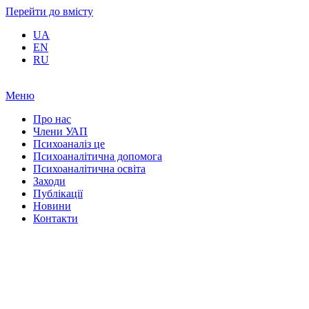
Перейти до вмісту
UA
EN
RU
Меню
Про нас
Члени УАП
Психоаналіз це
Психоаналітична допомога
Психоаналітична освіта
Заходи
Публікації
Новини
Контакти