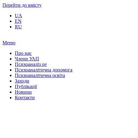
Перейти до вмісту
UA
EN
RU
Меню
Про нас
Члени УАП
Психоаналіз це
Психоаналітична допомога
Психоаналітична освіта
Заходи
Публікації
Новини
Контакти