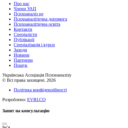
Про нас
Члени УАП
Психоаналіз це
Психоаналітична допомога
Психоаналітична освіта
Контакти
Спеціалісти
Публікації
Cпеціалізація і курси
Заходи
Новини
Партнери
Пошук
Українська Асоціація Психоаналізу
© Всі права захищені. 2026
Політика конфіденційності
Розроблено:
EVRI.CO
Запит на консультацію
Імʼя