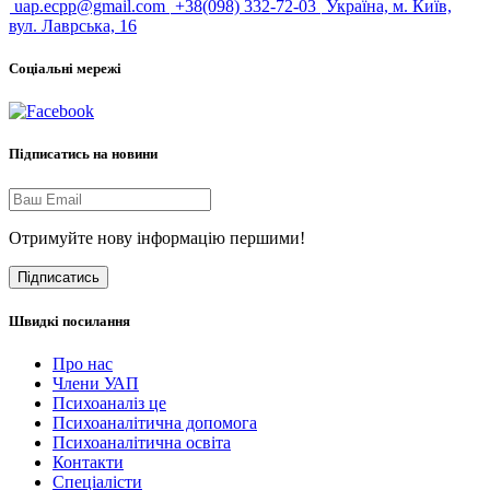
uap.ecpp@gmail.com
+38(098) 332-72-03
Україна, м. Київ,
вул. Лаврська, 16
Соціальні мережі
Підписатись на новини
Отримуйте нову інформацію першими!
Підписатись
Швидкі посилання
Про нас
Члени УАП
Психоаналіз це
Психоаналітична допомога
Психоаналітична освіта
Контакти
Спеціалісти