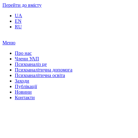
Перейти до вмісту
UA
EN
RU
Меню
Про нас
Члени УАП
Психоаналіз це
Психоаналітична допомога
Психоаналітична освіта
Заходи
Публікації
Новини
Контакти