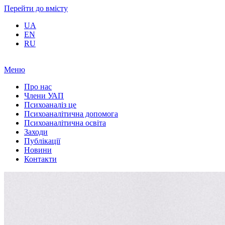
Перейти до вмісту
UA
EN
RU
Меню
Про нас
Члени УАП
Психоаналіз це
Психоаналітична допомога
Психоаналітична освіта
Заходи
Публікації
Новини
Контакти