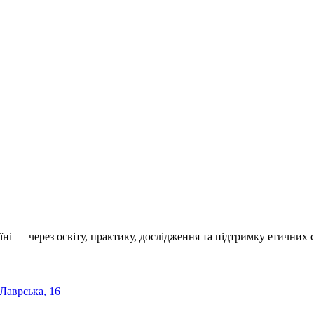
їні — через освіту, практику, дослідження та підтримку етичних с
 Лаврська, 16