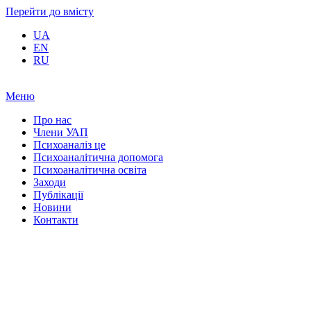
Перейти до вмісту
UA
EN
RU
Меню
Про нас
Члени УАП
Психоаналіз це
Психоаналітична допомога
Психоаналітична освіта
Заходи
Публікації
Новини
Контакти