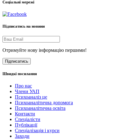
Соціальні мережі
Підписатись на новини
Отримуйте нову інформацію першими!
Підписатись
Швидкі посилання
Про нас
Члени УАП
Психоаналіз це
Психоаналітична допомога
Психоаналітична освіта
Контакти
Спеціалісти
Публікації
Cпеціалізація і курси
Заходи