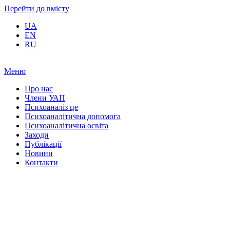
Перейти до вмісту
UA
EN
RU
Меню
Про нас
Члени УАП
Психоаналіз це
Психоаналітична допомога
Психоаналітична освіта
Заходи
Публікації
Новини
Контакти