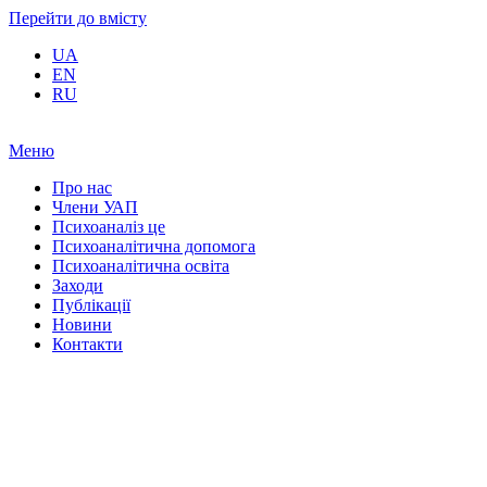
Перейти до вмісту
UA
EN
RU
Меню
Про нас
Члени УАП
Психоаналіз це
Психоаналітична допомога
Психоаналітична освіта
Заходи
Публікації
Новини
Контакти