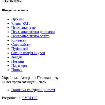
Підписатись
Швидкі посилання
Про нас
Члени УАП
Психоаналіз це
Психоаналітична допомога
Психоаналітична освіта
Контакти
Спеціалісти
Публікації
Cпеціалізація і курси
Заходи
Новини
Партнери
Пошук
Українська Асоціація Психоаналізу
© Всі права захищені. 2026
Політика конфіденційності
Розроблено:
EVRI.CO