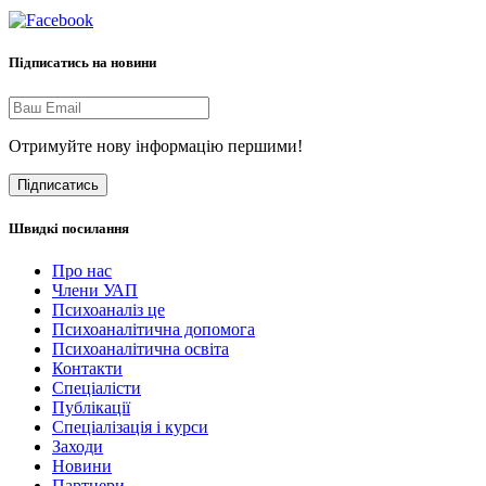
Підписатись на новини
Отримуйте нову інформацію першими!
Підписатись
Швидкі посилання
Про нас
Члени УАП
Психоаналіз це
Психоаналітична допомога
Психоаналітична освіта
Контакти
Спеціалісти
Публікації
Cпеціалізація і курси
Заходи
Новини
Партнери