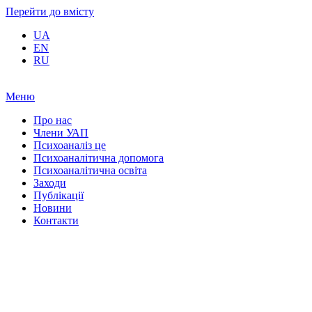
Перейти до вмісту
UA
EN
RU
Меню
Про нас
Члени УАП
Психоаналіз це
Психоаналітична допомога
Психоаналітична освіта
Заходи
Публікації
Новини
Контакти