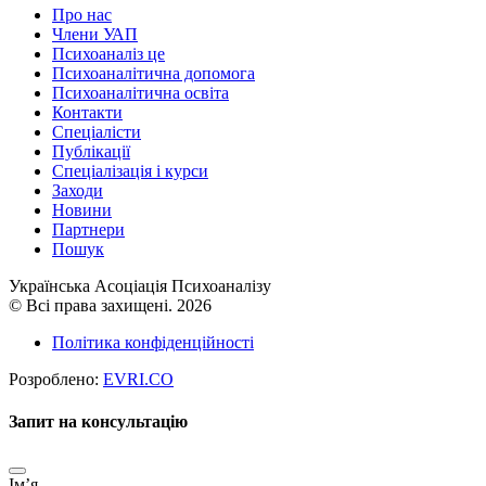
Про нас
Члени УАП
Психоаналіз це
Психоаналітична допомога
Психоаналітична освіта
Контакти
Спеціалісти
Публікації
Cпеціалізація і курси
Заходи
Новини
Партнери
Пошук
Українська Асоціація Психоаналізу
© Всі права захищені. 2026
Політика конфіденційності
Розроблено:
EVRI.CO
Запит на консультацію
Імʼя