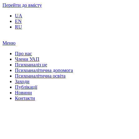
Перейти до вмісту
UA
EN
RU
Меню
Про нас
Члени УАП
Психоаналіз це
Психоаналітична допомога
Психоаналітична освіта
Заходи
Публікації
Новини
Контакти