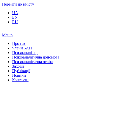
Перейти до вмісту
UA
EN
RU
Меню
Про нас
Члени УАП
Психоаналіз це
Психоаналітична допомога
Психоаналітична освіта
Заходи
Публікації
Новини
Контакти