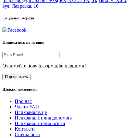
uap.ecpp@gmail.com
+38(098) 332-72-03
Україна, м. Київ,
вул. Лаврська, 16
Соціальні мережі
Підписатись на новини
Отримуйте нову інформацію першими!
Підписатись
Швидкі посилання
Про нас
Члени УАП
Психоаналіз це
Психоаналітична допомога
Психоаналітична освіта
Контакти
Спеціалісти