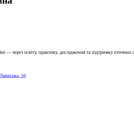
вна
їні — через освіту, практику, дослідження та підтримку етичних с
 Лаврська, 16