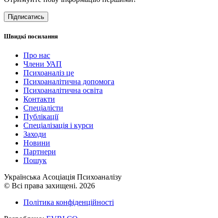
Підписатись
Швидкі посилання
Про нас
Члени УАП
Психоаналіз це
Психоаналітична допомога
Психоаналітична освіта
Контакти
Спеціалісти
Публікації
Cпеціалізація і курси
Заходи
Новини
Партнери
Пошук
Українська Асоціація Психоаналізу
© Всі права захищені. 2026
Політика конфіденційності