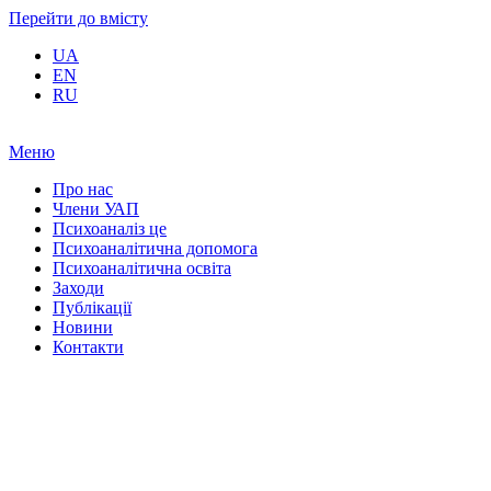
Перейти до вмісту
UA
EN
RU
Меню
Про нас
Члени УАП
Психоаналіз це
Психоаналітична допомога
Психоаналітична освіта
Заходи
Публікації
Новини
Контакти