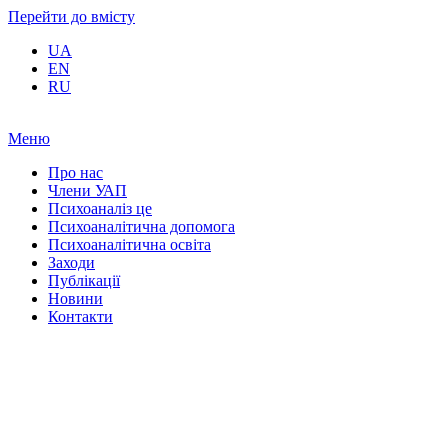
Перейти до вмісту
UA
EN
RU
Меню
Про нас
Члени УАП
Психоаналіз це
Психоаналітична допомога
Психоаналітична освіта
Заходи
Публікації
Новини
Контакти