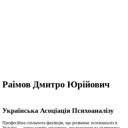
Раімов Дмитро Юрійович
Українська Асоціація Психоаналізу
Професійна спільнота фахівців, що розвиває психоаналіз в
Україні — через освіту, практику, дослідження та підтримку