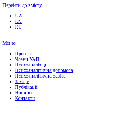
Перейти до вмісту
UA
EN
RU
Меню
Про нас
Члени УАП
Психоаналіз це
Психоаналітична допомога
Психоаналітична освіта
Заходи
Публікації
Новини
Контакти