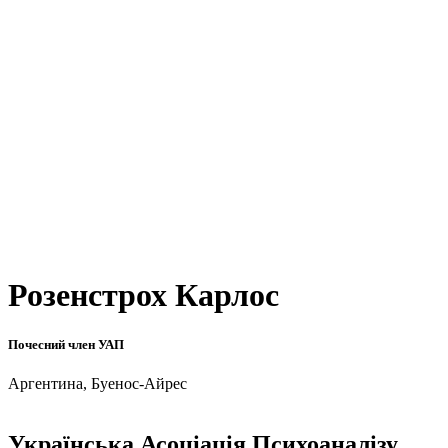
Розенстрох Карлос
Почесний член УАП
Аргентина, Буенос-Айрес
Українська Асоціація Психоаналізу