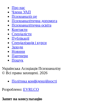
Про нас
Члени УАП
Психоаналіз це
Психоаналітична допомога
Психоаналітична освіта
Контакти
Спеціалісти
Публікації
Cпеціалізація і курси
Заходи
Новини
Партнери
Пошук
Українська Асоціація Психоаналізу
© Всі права захищені. 2026
Політика конфіденційності
Розроблено:
EVRI.CO
Запит на консультацію