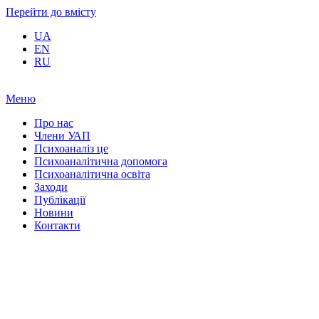
Перейти до вмісту
UA
EN
RU
Меню
Про нас
Члени УАП
Психоаналіз це
Психоаналітична допомога
Психоаналітична освіта
Заходи
Публікації
Новини
Контакти