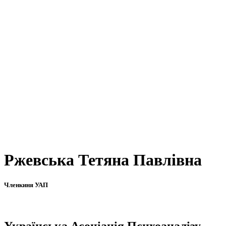
Ржевська Тетяна Павлівна
Членкиня УАП
Українська Асоціація Психоаналізу