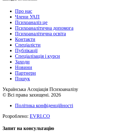
Про нас
Члени УАП
Психоаналіз це
Психоаналітична допомога
Психоаналітична освіта
Контакти
Спеціалісти
Публікації
Cпеціалізація і курси
Заходи
Новини
Партнери
Пошук
Українська Асоціація Психоаналізу
© Всі права захищені. 2026
Політика конфіденційності
Розроблено:
EVRI.CO
Запит на консультацію