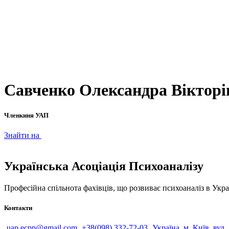
Савченко Олександра Вікторі
Членкиня УАП
Знайти на
Українська Асоціація Психоаналізу
Професійна спільнота фахівців, що розвиває психоаналіз в Укра
Контакти
uap.ecpp@gmail.com
+38(098) 332-72-03
Україна, м. Київ, вул.