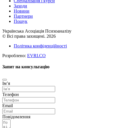
Cпеціалізація і курси
Заходи
Новини
Партнери
Пошук
Українська Асоціація Психоаналізу
© Всі права захищені. 2026
Політика конфіденційності
Розроблено:
EVRI.CO
Запит на консультацію
Імʼя
Телефон
Email
Повідомлення