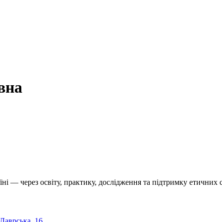
вна
їні — через освіту, практику, дослідження та підтримку етичних с
 Лаврська, 16