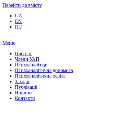
Перейти до вмісту
UA
EN
RU
Меню
Про нас
Члени УАП
Психоаналіз це
Психоаналітична допомога
Психоаналітична освіта
Заходи
Публікації
Новини
Контакти