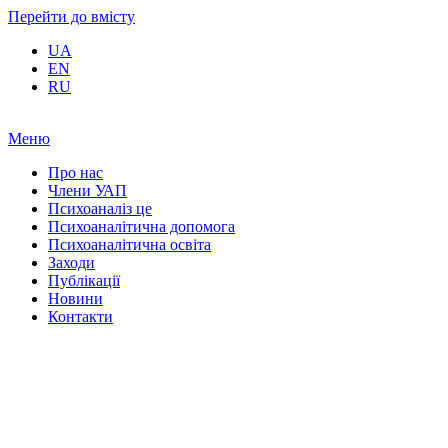
Перейти до вмісту
UA
EN
RU
Меню
Про нас
Члени УАП
Психоаналіз це
Психоаналітична допомога
Психоаналітична освіта
Заходи
Публікації
Новини
Контакти