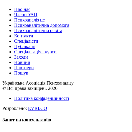
Про нас
Члени УАП
Психоаналіз це
Психоаналітична допомога
Психоаналітична освіта
Контакти
Спеціалісти
Публікації
Cпеціалізація і курси
Заходи
Новини
Партнери
Пошук
Українська Асоціація Психоаналізу
© Всі права захищені. 2026
Політика конфіденційності
Розроблено:
EVRI.CO
Запит на консультацію