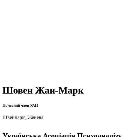
Шовен Жан-Марк
Почесний член УАП
Швейцарія, Женева
Українська Асоціація Психоаналізу