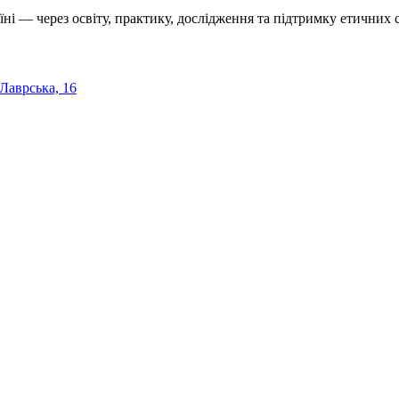
їні — через освіту, практику, дослідження та підтримку етичних с
 Лаврська, 16