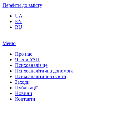
Перейти до вмісту
UA
EN
RU
Меню
Про нас
Члени УАП
Психоаналіз це
Психоаналітична допомога
Психоаналітична освіта
Заходи
Публікації
Новини
Контакти